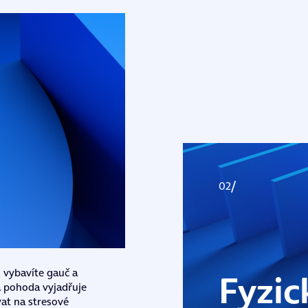
Fyzic
 vybavíte gauč a
á pohoda vyjadřuje
vat na stresové