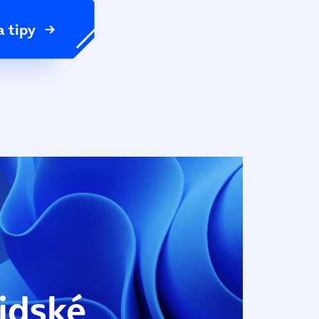
a tipy
idské