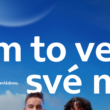
 to v
své 
nevládnou.