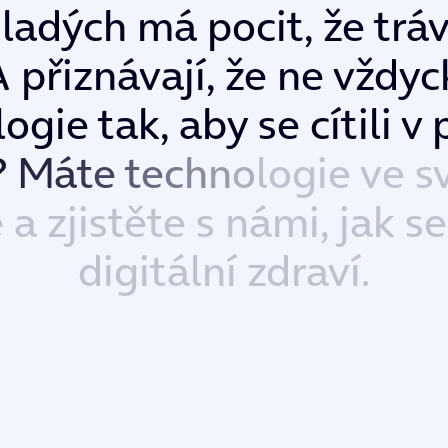
m
l
a
d
ý
c
h
m
á
p
o
c
i
t
,
ž
e
t
r
á
A
p
ř
i
z
n
á
v
a
j
í
,
ž
e
n
e
v
ž
d
y
c
l
o
g
i
e
t
a
k
,
a
b
y
s
e
c
í
t
i
l
i
v
?
M
á
t
e
t
e
c
h
n
o
l
o
g
i
e
v
e
s
e
a
z
j
i
s
t
ě
t
e
s
n
á
m
i
,
j
a
k
s
e
d
i
g
i
t
á
l
n
í
z
d
r
a
v
í
.