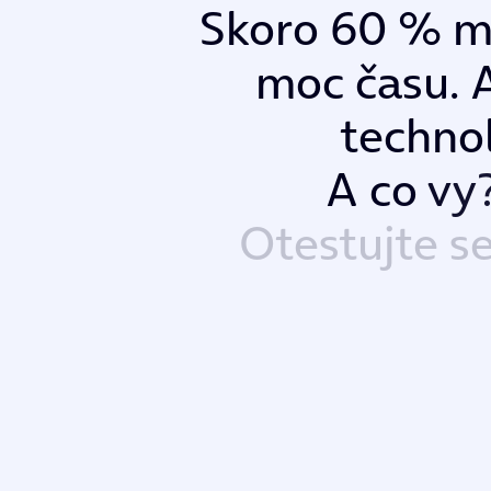
S
k
o
r
o
6
0
%
m
o
c
č
a
s
u
.
t
e
c
h
n
o
A
c
o
v
y
O
t
e
s
t
u
j
t
e
s