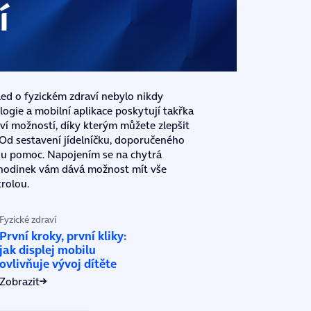
í
led o fyzickém zdraví nebylo nikdy
logie a mobilní aplikace poskytují takřka
í možností, díky kterým můžete zlepšit
. Od sestavení jídelníčku, doporučeného
kou pomoc. Napojením se na chytrá
 hodinek vám dává možnost mít vše
rolou.
Fyzické zdraví
První kroky, první kliky:
jak displej mobilu
ovlivňuje vývoj dítěte
Zobrazit