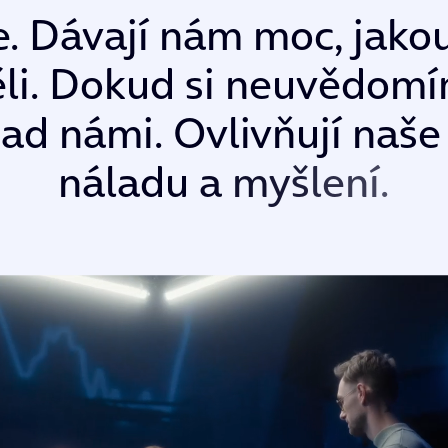
e
.
D
á
v
a
j
í
n
á
m
m
o
c
,
j
a
k
o
ě
l
i
.
D
o
k
u
d
s
i
n
e
u
v
ě
d
o
m
í
n
a
d
n
á
m
i
.
O
v
l
i
v
ň
u
j
í
n
a
š
e
n
á
l
a
d
u
a
m
y
š
l
e
n
í
.