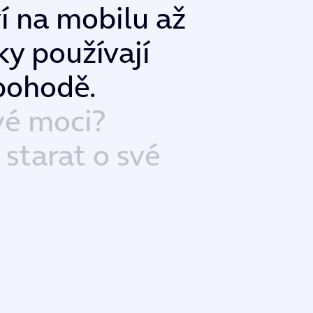
v
í
n
a
m
o
b
i
l
u
a
ž
k
y
p
o
u
ž
í
v
a
j
í
p
o
h
o
d
ě
.
v
é
m
o
c
i
?
s
t
a
r
a
t
o
s
v
é