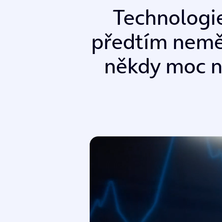
T
e
c
h
n
o
l
o
g
i
p
ř
e
d
t
í
m
n
e
m
n
ě
k
d
y
m
o
c