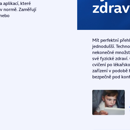
zdrav
a aplikací, které
v normě. Zaměřují
 nebo
Mít perfektní přeh
jednodušší. Techno
nekonečné množstv
své fyzické zdraví
cvičení po lékařs
zařízení v podobě
bezpečně pod kont