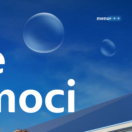
menu
e
moci