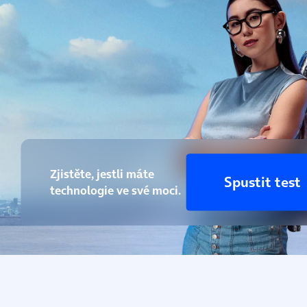
Zjistěte, jestli máte
Spustit test
technologie ve své moci.