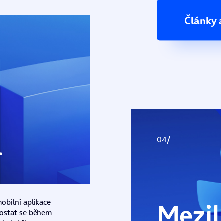
Články 
a
a
Mezil
obilní aplikace
 Dostat se během