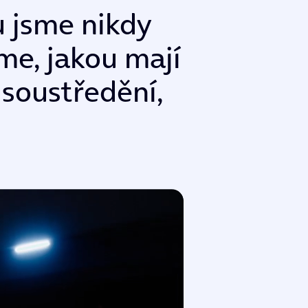
u
j
s
m
e
n
i
k
d
y
m
e
,
j
a
k
o
u
m
a
j
í
s
o
u
s
t
ř
e
d
ě
n
í
,